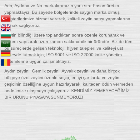
Ada, Aydona ve Na markalarımızın yanı sıra Fason üretim
yapmaktayız. Bu sayede bölgelerinde saygın marka olmuş
müşterilerimize hizmet vererek, kaliteli zeytin satışı yapmalarına
olanak sağlıyoruz.
Zeytin bilindiği üzere toplandıktan sonra özenle korunarak ve
bakımı yapılarak uzun zaman saklanabilir bir üründür. Biz de tüm
bu süreçlerde gelişen teknoloji, hijyen talepleri ve kaliteyi üst
düzeyde tutmak için; ISO 9001 ve ISO 22000 kalite yönetim
sistemlerine uygun çalışmaktayız.
Aydın zeytini, Gemlik zeytini, Ayvalık zeytini ve daha birçok
bölgeye özel zeytini özenle seçip, en iyi şartlarda ve zeytin
çeşidinin özelliğine uygun hazırlayarak, kaliteden ödün vermeden
hedefimize ulaşmaya çalışıyoruz. KENDİMİZ YEMEYECEĞİMİZ
BİR ÜRÜNÜ PİYASAYA SUNMUYORUZ!